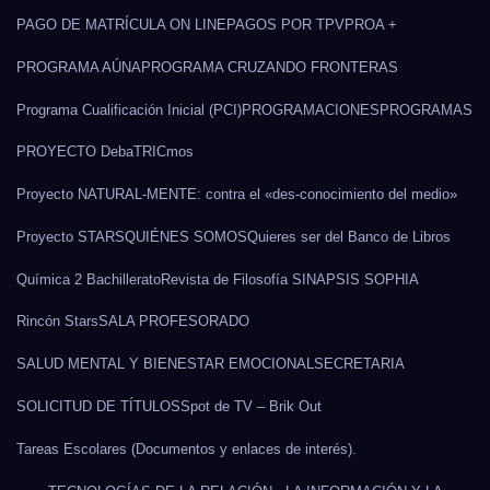
PAGO DE MATRÍCULA ON LINE
PAGOS POR TPV
PROA +
PROGRAMA AÚNA
PROGRAMA CRUZANDO FRONTERAS
Programa Cualificación Inicial (PCI)
PROGRAMACIONES
PROGRAMAS
PROYECTO DebaTRICmos
Proyecto NATURAL-MENTE: contra el «des-conocimiento del medio»
Proyecto STARS
QUIÉNES SOMOS
Quieres ser del Banco de Libros
Química 2 Bachillerato
Revista de Filosofía SINAPSIS SOPHIA
Rincón Stars
SALA PROFESORADO
SALUD MENTAL Y BIENESTAR EMOCIONAL
SECRETARIA
SOLICITUD DE TÍTULOS
Spot de TV – Brik Out
Tareas Escolares (Documentos y enlaces de interés).