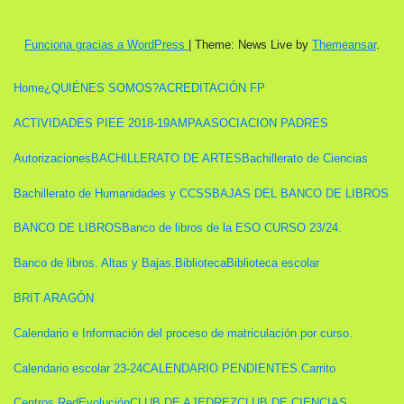
Funciona gracias a WordPress
|
Theme: News Live by
Themeansar
.
Home
¿QUIÉNES SOMOS?
ACREDITACIÓN FP
ACTIVIDADES PIEE 2018-19
AMPA
ASOCIACION PADRES
Autorizaciones
BACHILLERATO DE ARTES
Bachillerato de Ciencias
Bachillerato de Humanidades y CCSS
BAJAS DEL BANCO DE LIBROS
BANCO DE LIBROS
Banco de libros de la ESO CURSO 23/24.
Banco de libros. Altas y Bajas.
Biblioteca
Biblioteca escolar
BRIT ARAGÓN
Calendario e Información del proceso de matriculación por curso.
Calendario escolar 23-24
CALENDARIO PENDIENTES.
Carrito
Centros RedEvolución
CLUB DE AJEDREZ
CLUB DE CIENCIAS