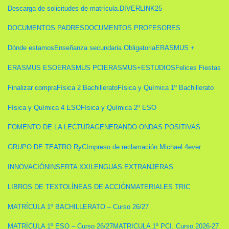
Descarga de solicitudes de matrícula.
DIVERLINK25
DOCUMENTOS PADRES
DOCUMENTOS PROFESORES
Dónde estamos
Enseñanza secundaria Obligatoria
ERASMUS +
ERASMUS ESO
ERASMUS PCI
ERASMUS+
ESTUDIOS
Felices Fiestas
Finalizar compra
Física 2 Bachillerato
Física y Química 1º Bachillerato
Física y Química 4 ESO
Física y Química 2º ESO
FOMENTO DE LA LECTURA
GENERANDO ONDAS POSITIVAS
GRUPO DE TEATRO RyC
Impreso de reclamación Michael 4ever
INNOVACIÓN
INSERTA XXI
LENGUAS EXTRANJERAS
LIBROS DE TEXTO
LÍNEAS DE ACCIÓN
MATERIALES TRIC
MATRÍCULA 1º BACHILLERATO – Curso 26/27
MATRÍCULA 1º ESO – Curso 26/27
MATRICULA 1º PCI. Curso 2026-27