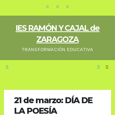
Saltar
al
contenido
IES RAMÓN Y CAJAL de
ZARAGOZA
TRANSFORMACIÓN EDUCATIVA
21 de marzo: DÍA DE
LA POESÍA