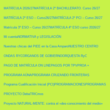
MATRÍCULA 2026/27
MATRÍCULA 2º BACHILLERATO. Curso 26/27
MATRÍCULA 2º ESO – Curso26/27
MATRÍCULA 2º PCI – Curso 26/27
Matrícula 3º ESO – Curso 26/27
MATRÍCULA 4º ESO curso 2026/27
Mi cuenta
NORMATIVA y LEGISLACIÓN
Nuestras chicas del PIEE en la Casa Amparo
NUESTRO CENTRO
ONDAS RYC
ORGANOS DE GOBIERNO
ORQUESTA RyC
PAGO DE MATRÍCULA ON LINE
PAGOS POR TPV
PROA +
PROGRAMA AÚNA
PROGRAMA CRUZANDO FRONTERAS
Programa Cualificación Inicial (PCI)
PROGRAMACIONES
PROGRAMAS
PROYECTO DebaTRICmos
Proyecto NATURAL-MENTE: contra el «des-conocimiento del medio»